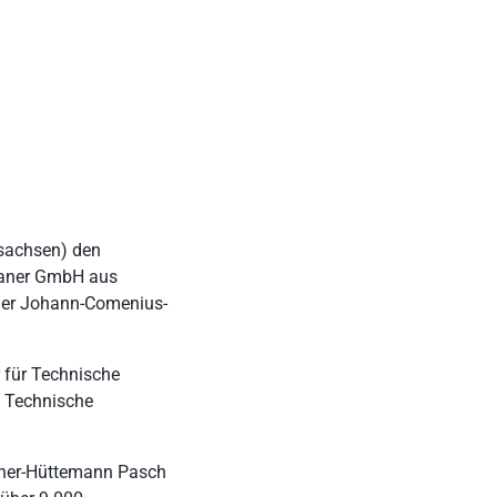
sachsen) den
laner GmbH aus
 der Johann-Comenius-
 für Technische
e Technische
hner-Hüttemann Pasch