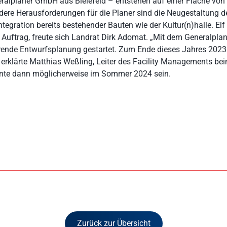
ralplaner GmbH aus Bielefeld – entstehen auf einer Fläche von
ere Herausforderungen für die Planer sind die Neugestaltung
ntegration bereits bestehender Bauten wie der Kultur(n)halle. Elf
Auftrag, freute sich Landrat Dirk Adomat. „Mit dem Generalplan
hrende Entwurfsplanung gestartet. Zum Ende dieses Jahres 2023
 erklärte Matthias Weßling, Leiter des Facility Managements b
nnte dann möglicherweise im Sommer 2024 sein.
Zurück zur Übersicht