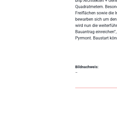
bhp Architekten + Gene
Quadratmetern. Besond
Freiflächen sowie die I
bewarben sich um den 
wird nun die weiterfü
Bauantrag einreichen“,
Pyrmont. Baustart kö
Bildnachweis:
–