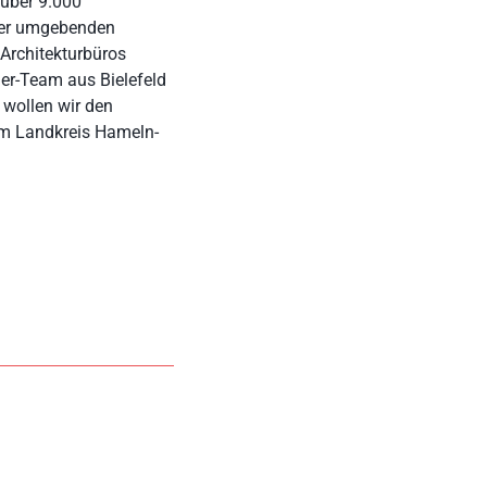
 über 9.000
 der umgebenden
 Architekturbüros
er-Team aus Bielefeld
 wollen wir den
eim Landkreis Hameln-