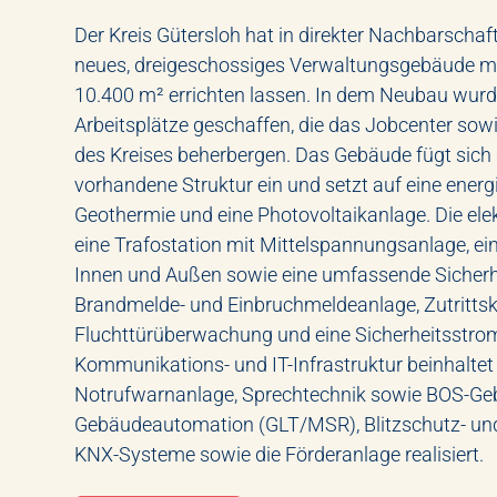
Der Kreis Gütersloh hat in direkter Nachbarscha
neues, dreigeschossiges Verwaltungsgebäude mit
10.400 m² errichten lassen. In dem Neubau wu
Arbeitsplätze geschaffen, die das Jobcenter sow
des Kreises beherbergen. Das Gebäude fügt sich 
vorhandene Struktur ein und setzt auf eine energ
Geothermie und eine Photovoltaikanlage. Die el
eine Trafostation mit Mittelspannungsanlage, e
Innen und Außen sowie eine umfassende Sicher
Brandmelde- und Einbruchmeldeanlage, Zutritts
Fluchttürüberwachung und eine Sicherheitsstromv
Kommunikations- und IT-Infrastruktur beinhalte
Notrufwarnanlage, Sprechtechnik sowie BOS-Ge
Gebäudeautomation (GLT/MSR), Blitzschutz- und
KNX-Systeme sowie die Förderanlage realisiert.