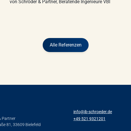
Alle Referenzen
info@ib-schroeder.de
& Partner
+49 521 9321201
raße 81, 33609 Bielefeld