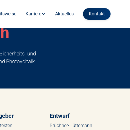
itsweise
Karriere
Aktuelles
Kontakt
oh
Sicherheits- und
nd Photovoltaik.
geber
Entwurf
tekten
Brüchner-Hüttemann