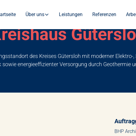
artseite
Über uns
Leistungen
Referenzen
Arbe
reishaus Gütersl
gsstandort des Kreises Gütersloh mit moderner Elektro-, 
sowie energieeffizienter Versorgung durch Geothermie u
Auftrag
BHP Archi