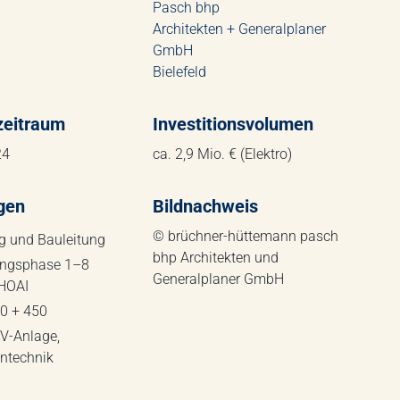
Pasch bhp
Architekten + General­planer
GmbH
Bielefeld
zeitraum
Investitionsvolumen
24
ca. 2,9 Mio. € (Elektro)
gen
Bildnachweis
© brüchner-hüttemann pasch
g und Bauleitung
bhp Architekten und
ungsphase 1–8
Generalplaner GmbH
HOAI
0 + 450
PV-Anlage,
ntechnik