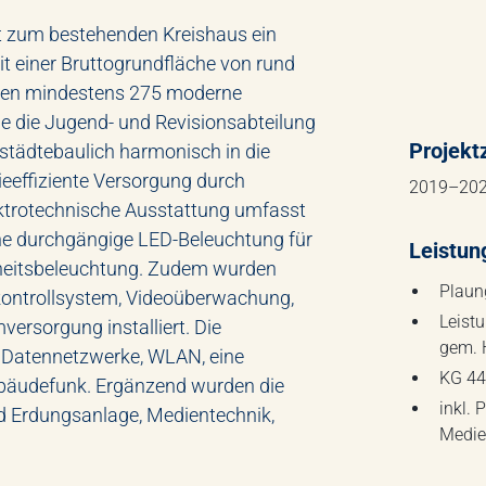
ft zum bestehenden Kreishaus ein
 einer Bruttogrundfläche von rund
rden mindestens 275 moderne
ie die Jugend- und Revisionsabteilung
Projekt
städtebaulich harmonisch in die
ieeffiziente Versorgung durch
2019–20
ektrotechnische Ausstattung umfasst
ine durchgängige LED-Beleuchtung für
Leistun
heitsbeleuchtung. Zudem wurden
Plaun
kontrollsystem, Videoüberwachung,
Leist
ersorgung installiert. Die
gem. 
t Datennetzwerke, WLAN, eine
KG 44
bäudefunk. Ergänzend wurden die
inkl. 
 Erdungsanlage, Medientechnik,
Medie